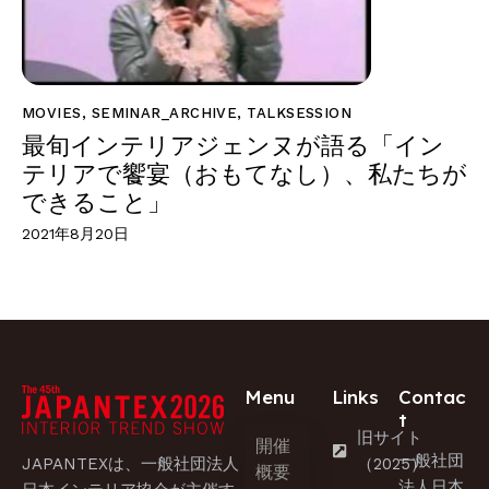
MOVIES
,
SEMINAR_ARCHIVE
,
TALKSESSION
最旬インテリアジェンヌが語る「イン
テリアで饗宴（おもてなし）、私たちが
できること」
2021年8月20日
Menu
Links
Contac
t
旧サイト
開催
一般社団
JAPANTEXは、一般社団法人
（2025）
概要
法人日本