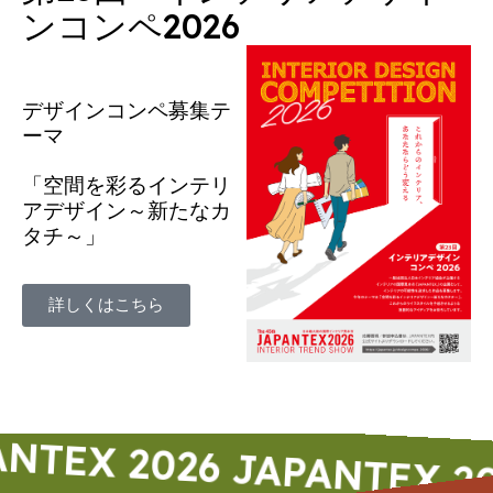
ンコンペ2026
デザインコンペ募集テ
ーマ
「空間を彩るインテリ
アデザイン～新たなカ
タチ～」
詳しくはこちら
X 2026
JAPANTEX 2026
J