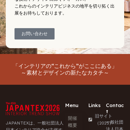
これからのインテリアビジネスの地平を切り拓く出
展をお待ちしております。
お問い合わせ
「インテリアの“これから”がここにある」
～素材とデザインの新たなカタチ～
Menu
Links
Contac
t
旧サイト
開催
一般社団
JAPANTEXは、一般社団法人
（2025）
概要
法人日本
日本インテリア協会が主催す