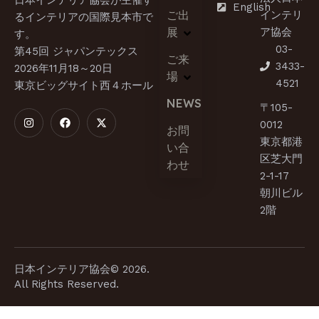
English
ご出
インテリ
るインテリアの国際見本市で
展
ア協会
す。​
03-
第45回 ジャパンテックス
ご来
3433-
2026年11月18～20日
場
4521
東京ビッグサイト西４ホール
NEWS
〒105-
0012
お問
東京都港
い合
区芝大門
わせ
2-1-17
朝川ビル
2階
日本インテリア協会© 2026.
All Rights Reserved.