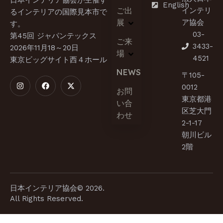
English
ご出
インテリ
るインテリアの国際見本市で
展
ア協会
す。​
03-
第45回 ジャパンテックス
ご来
3433-
2026年11月18～20日
場
4521
東京ビッグサイト西４ホール
NEWS
〒105-
0012
お問
東京都港
い合
区芝大門
わせ
2-1-17
朝川ビル
2階
日本インテリア協会© 2026.
All Rights Reserved.