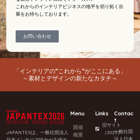
これからのインテリアビジネスの地平を切り拓く出
展をお待ちしております。
お問い合わせ
「インテリアの“これから”がここにある」
～素材とデザインの新たなカタチ～
Menu
Links
Contac
t
旧サイト
開催
一般社団
JAPANTEXは、一般社団法人
（2025）
概要
法人日本
日本インテリア協会が主催す