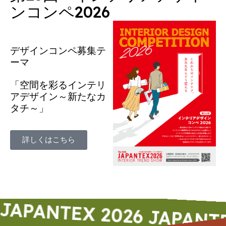
ンコンペ2026
デザインコンペ募集テ
ーマ
「空間を彩るインテリ
アデザイン～新たなカ
タチ～」
詳しくはこちら
ANTEX 2026
JAPANTEX 2